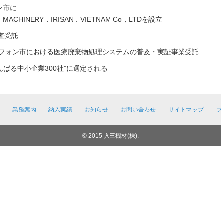
ン市に
．MACHINERY．IRISAN．VIETNAM Co，LTDを設立
調査受託
 ハイフォン市における医療廃棄物処理システムの普及・実証事業受託
んばる中小企業300社”に選定される
業務案内
納入実績
お知らせ
お問い合わせ
サイトマップ
© 2015
入三機材(株)
.