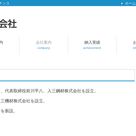
ナンス
ホーム
内
会社案内
納入実績
company
achievement
in
て、代表取締役前川平八、入三鋼材株式会社を設立。
入三機材株式会社を設立。
所を新設。
。
。