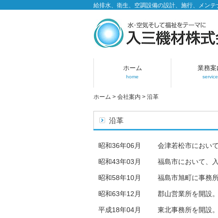
給排水、衛生、空調設備の設計、施行、メンテ
ホーム
業務案
home
service
ホーム
>
会社案内
>
沿革
沿革
昭和36年06月
会津若松市におい
昭和43年03月
福島市において、
昭和58年10月
福島市旭町に事務
昭和63年12月
郡山営業所を開設
平成18年04月
東北事務所を開設