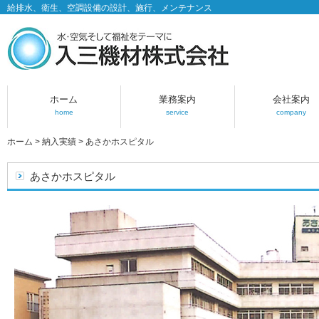
給排水、衛生、空調設備の設計、施行、メンテナンス
ホーム
業務案内
会社案内
home
service
company
ホーム
>
納入実績
>
あさかホスピタル
あさかホスピタル